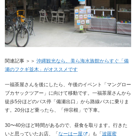
関連記事 ＞＞
沖縄観光なら、美ら海水族館からすぐ「備
瀬のフクギ並木」がオススメです
一福茶屋さんを後にしたら、午後のイベント「マングロー
ブカヤックツアー」に向けて移動です。一福茶屋さんから
徒歩5分ほどのバス停「備瀬出口」から路線バスに乗りま
す。20分ほど乗ったら、「仲宗根」で下車。
30〜40分ほど時間があるので、昼食を取ります。行きた
いと思っていたお店、「
なーはー屋
」も「
波羅蜜