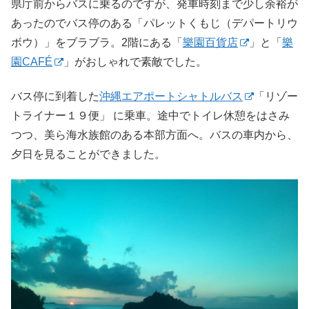
県庁前からバスに乗るのですが、発車時刻まで少し余裕が
あったのでバス停のある「パレットくもじ（デパートリウ
ボウ）」をブラブラ。2階にある「
樂園百貨店
」と「
樂
園CAFÉ
」がおしゃれで素敵でした。
バス停に到着した
沖縄エアポートシャトルバス
「リゾー
トライナー１９便」 に乗車。途中でトイレ休憩をはさみ
つつ、美ら海水族館のある本部方面へ。バスの車内から、
夕日を見ることができました。