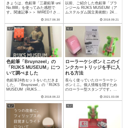
色セット＞」を使ってみま
きょうは、色鉛筆「三菱鉛筆 uni
以前、ご紹介した色鉛筆「ブラ
した！
No.888」を使ってみた感想で
ンジール RIJKS MUSEUM（ア
す。関連記事＞＞ WIRED f さん
ムステルダム国立美術館）24
のキャンペーンで、色鉛筆
色」。＞＞＞ 色鉛筆
2017.06.30
2018.09.21
No.888が当選しました！＞＞ 三
「Bruynzeel」の「RIJKS
菱の色鉛筆「880」と「No.888」
MUSEUM」について調べました
モノ
モノ
の違いについてまとめてみまし
この色鉛筆を使って、ぬりえを
た三菱...
塗ってみました。実際に塗っ
た...
色鉛筆「Bruynzeel」の
ローラーケシポンミニのイ
「RIJKS MUSEUM」につ
ンクカートリッジを手に入
いて調べました
れる方法
色鉛筆24色セットをいただきま
長らく使っていたローラーケシ
した。「Bruynzeel」の「RIJKS
ポンミニ。個人情報を隠すため
MUSEUM（RUKS
のローラー型スタンプです。イ
MUSEUM）」というものです。
ンクが薄くなってきたので取り
2018.06.22
2021.03.08
（「ブランジール」の「アムス
替えようと思ったところ、カー
テルダム国立美術館」という商
トリッジがなかなか見つかりま
モノ
モノ
品です）初めて見る色鉛筆だっ
せんでした。その経験を元に、
たので、どのようなものか検...
実店舗やネット通販で手に入れ
る方法をお伝えし...