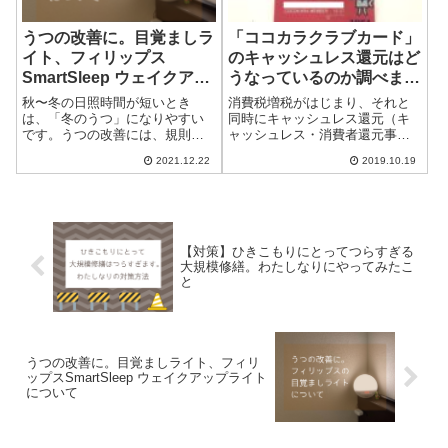
うつの改善に。目覚ましラ
「ココカラクラブカード」
イト、フィリップス
のキャッシュレス還元はど
SmartSleep ウェイクアッ
うなっているのか調べまし
プライトについて
た
秋〜冬の日照時間が短いとき
消費税増税がはじまり、それと
は、「冬のうつ」になりやすい
同時にキャッシュレス還元（キ
です。うつの改善には、規則正
ャッシュレス・消費者還元事
しい生活や早寝早起きが大切だ
業）もはじまりました。わたし
2021.12.22
2019.10.19
とわかっていても、自力ではな
が持っている「ココカラクラブ
かなか難しい。そこで、昨冬に
カード」が、キャッシュレス還
目覚ましライトを購入しまし
元に使えるのかを調べました。
た。わたしには合っていたよう
サイトを見てもよくわからなか
で、朝の起床が楽にな...
ったので、問い合わ...
【対策】ひきこもりにとってつらすぎる
大規模修繕。わたしなりにやってみたこ
と
うつの改善に。目覚ましライト、フィリ
ップスSmartSleep ウェイクアップライト
について