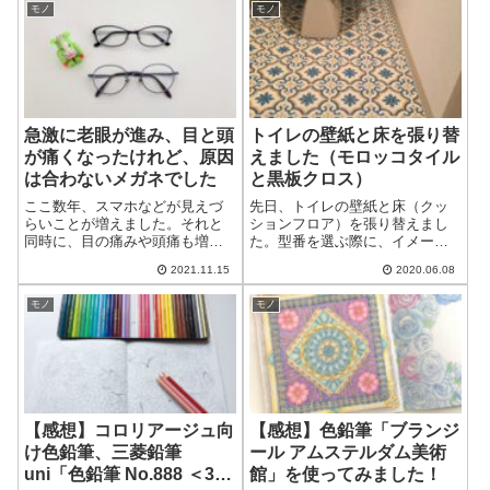
モノ
モノ
急激に老眼が進み、目と頭
トイレの壁紙と床を張り替
が痛くなったけれど、原因
えました（モロッコタイル
は合わないメガネでした
と黒板クロス）
ここ数年、スマホなどが見えづ
先日、トイレの壁紙と床（クッ
らいことが増えました。それと
ションフロア）を張り替えまし
同時に、目の痛みや頭痛も増え
た。型番を選ぶ際に、イメージ
てきました。老眼は仕方がない
がつかめなくて苦労しました。
2021.11.15
2020.06.08
こととはいえ、体調まで崩すの
同じように悩んでいる方のため
は問題です。眼科とメガネ屋さ
に、わが家の施工事例を載せて
モノ
モノ
んに行き、原因は老眼だけでは
おきます。張り替えにあたって
なく、合わなくなったメガネも
写真を撮り忘れたのですが、張
理由なのだとわか...
り替え前は、オー...
【感想】コロリアージュ向
【感想】色鉛筆「ブランジ
け色鉛筆、三菱鉛筆
ール アムステルダム美術
uni「色鉛筆 No.888 ＜36
館」を使ってみました！