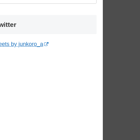
witter
ets by junkoro_a