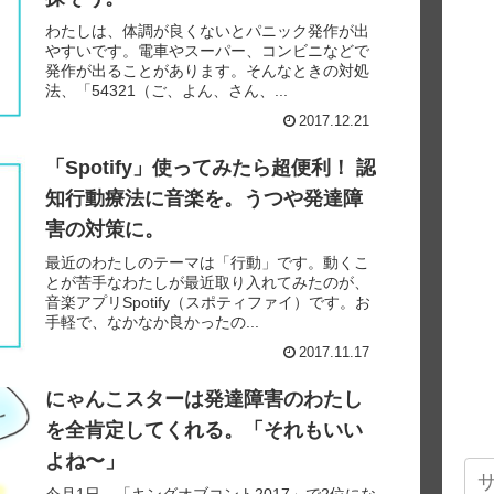
わたしは、体調が良くないとパニック発作が出
やすいです。電車やスーパー、コンビニなどで
発作が出ることがあります。そんなときの対処
法、「54321（ご、よん、さん、...
2017.12.21
「Spotify」使ってみたら超便利！ 認
知行動療法に音楽を。うつや発達障
害の対策に。
最近のわたしのテーマは「行動」です。動くこ
とが苦手なわたしが最近取り入れてみたのが、
音楽アプリSpotify（スポティファイ）です。お
手軽で、なかなか良かったの...
2017.11.17
にゃんこスターは発達障害のわたし
を全肯定してくれる。「それもいい
よね〜」
今月1日、「キングオブコント2017」で2位にな