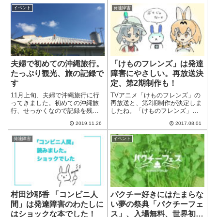
か月〜」だけは見ることができ
感想をまとめたいと思います。
ました。横になってひたすら
イベント
発達障害
以下、映画のキャッチコピーと
「リピート」...
予告です。数学オリンピックを
目指す天才少年が...
夫婦で初めての沖縄旅行。
「けものフレンズ」は発達
たっぷり観光、旅の記録で
障害にやさしい。再放送決
す
定、第2期制作も！
11月上旬、夫婦で沖縄旅行に行
TVアニメ「けものフレンズ」の
ってきました。初めての沖縄旅
再放送と、第2期制作が決定しま
行、せっかくなので記録を残し
したね。「けものフレンズ」を
ておこうと思います。沖縄旅行1
見たことがない方のために、簡
2019.11.26
2017.08.01
日目 首里城当日は、4時半起き
単にご説明します。それと「け
で空港に向かいました。朝食は
ものフレンズ」は発達障害にや
発達障害
イベント
空港で買ったサンドイッチを機
さしいアニメだな、と思った理
内で。予定時刻の10時半に那覇
由も合わせてどうぞ。TVアニメ
空港に到...
「けものフ...
村田沙耶香 「コンビニ人
パクチー好きにはたまらな
間」は発達障害のわたしに
い夢の祭典「パクチーフェ
はショックな本でした！
ス」、入場無料、世界初開