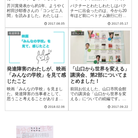
催？
芥川賞発表から約1年、ようやく
パクチーとわたしわたしはパク
村田沙耶香さんの「コンビニ人
チーに出会ったのは、今から20
間」を読みました。わたしは、
年ほど前にベトナム旅行に行っ
映画でも本でも先入観なしに見
た時のことです。当時、まだま
2017.08.05
2017.05.17
たり読んだりしたいので、気に
だパクチーはメジャーではな
なる作品はなるべく情報を入れ
く、わたしも知りませんでし
発達障害
イベント
ないようにしています。なので
た。一緒に旅行に行った友人が
「コンビニ人間」について知っ
「クセになるよ〜」と勧めてく
ていた情報は、...
れましたが、初めて...
発達障害のわたしが、映画
「山口から世界を変える」
「みんなの学校」を見て感
講演会、第2部についてま
じたこと
とめました！
映画「みんなの学校」を見まし
前回お伝えした、山口市民会館
た。発達障害の当事者として、
での講演会「山口から世界を変
思うこと考えることがありまし
える」についての続編です。参
た。感想などをまとめたいと思
考：こんまり（近藤麻理恵）さ
2018.02.06
2017.09.22
います。映画「みんなの学校」
ん、山口での講演会「山口から
について「みんなの学校」は
世界を変える」に行ってきまし
2015年に公開されたドキュメン
た！こんまり（近藤麻理恵）さ
タリー映画です。もともとは、
ん、山口での講演会について。
関西テレビのド...
おまけ前回は、第...