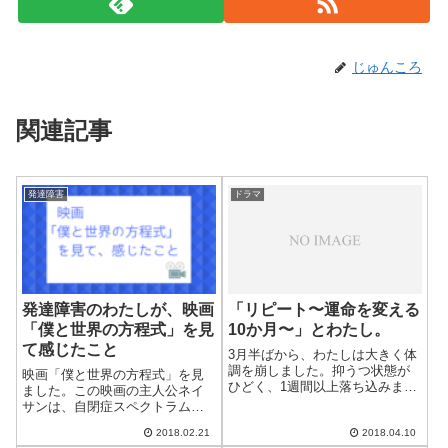
じゅんころ
関連記事
発達障害
ドラマ
発達障害のわたしが、映画
「リピート〜運命を変える
「僕と世界の方程式」を見
10か月〜」とわたし。
て感じたこと
3月半ばから、わたしは大きく体
調を崩しました。抑うつ状態が
映画「僕と世界の方程式」を見
ひどく、1週間以上落ち込みまし
ました。この映画の主人公ネイ
た。気力が失われ、何もできな
サンは、自閉症スペクトラムで
い状態でした。そんな中、ドラ
数学の天才です。わたしも発達
マ「リピート〜運命を変える10
2018.02.21
2018.04.10
障害当事者として、映画を見た