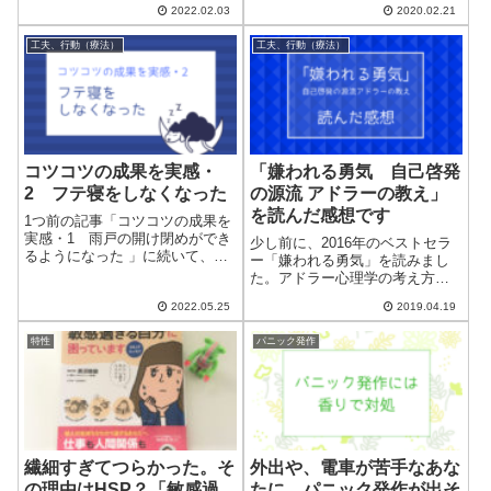
までは、つい忙しくしてしまっ
2022.02.03
2020.02.21
ついては、何度かブログの記事
た後、キャパオーバーでダウン
にもしました）その話を友人に
しがちでした。今回の記事は、
工夫、行動（療法）
工夫、行動（療法）
したところ、「でも、ありのま
ここ数ヶ月試して...
まの自分でいることも大切だよ
ね」と言われま...
コツコツの成果を実感・
「嫌われる勇気 自己啓発
2 フテ寝をしなくなった
の源流 アドラーの教え」
を読んだ感想です
1つ前の記事「コツコツの成果を
実感・1 雨戸の開け閉めができ
少し前に、2016年のベストセラ
るようになった 」に続いて、コ
ー「嫌われる勇気」を読みまし
ツコツの成果を実感したことで
た。アドラー心理学の考え方
す。今回は「フテ寝をしなくな
は、とてもしっくりきました。
った」です。このことに気づい
2022.05.25
2019.04.19
ずっと生きづらさを感じてきま
たのは、5年ほど前の記録を振り
したが、そんなわたしでも幸せ
返っていたときでした。「フテ
特性
パニック発作
になれると思えました。特に印
寝をしよ...
象に残ったところを記しておき
ます。「嫌われ...
繊細すぎてつらかった。そ
外出や、電車が苦手なあな
の理由はHSP？「敏感過
たに。パニック発作が出そ