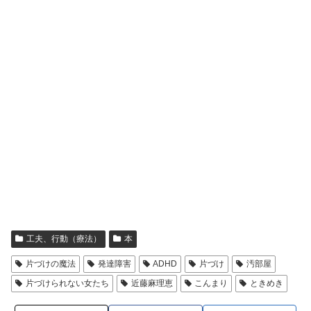
工夫、行動（療法）
本
片づけの魔法
発達障害
ADHD
片づけ
汚部屋
片づけられない女たち
近藤麻理恵
こんまり
ときめき