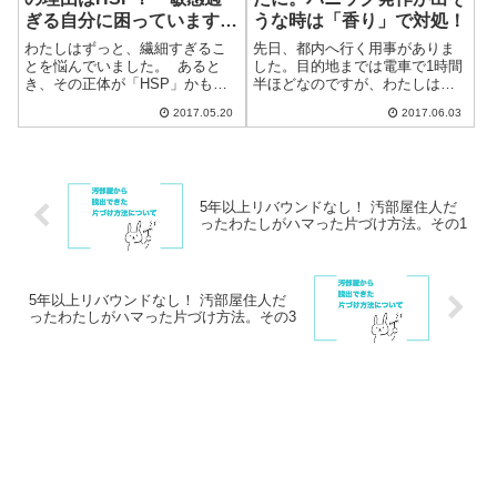
ぎる自分に困っています」
うな時は「香り」で対処！
を読んで
わたしはずっと、繊細すぎるこ
先日、都内へ行く用事がありま
とを悩んでいました。 あると
した。目的地までは電車で1時間
き、その正体が「HSP」かもし
半ほどなのですが、わたしは、
れないとわかりました。 （HSP
電車が苦手です。過去に電車で
2017.05.20
2017.06.03
とは、Highly Sensitive
パニック発作を起こして以来、
Person「高度な感覚処理感受性
電車に乗ると具合が悪くなりま
をもつ人＝敏感すぎる人」とい
す。ですから普段はなるべく電
う意味）きっかけ...
車に乗らないようにし、乗る必
要があるときは...
5年以上リバウンドなし！ 汚部屋住人だ
ったわたしがハマった片づけ方法。その1
5年以上リバウンドなし！ 汚部屋住人だ
ったわたしがハマった片づけ方法。その3