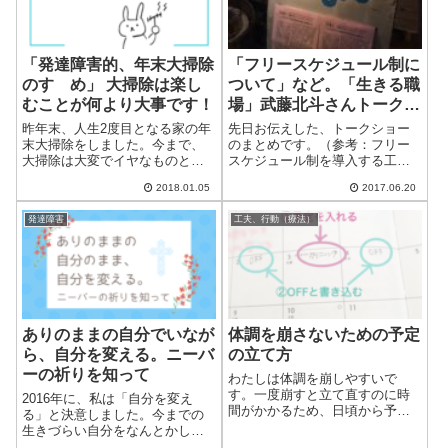
「発達障害的、年末大掃除
「フリースケジュール制に
のすゝめ」 大掃除は楽し
ついて」など。「生きる職
むことが何より大事です！
場」武藤北斗さんトークシ
ョーまとめ 1/2
昨年末、人生2度目となる家の年
先日お伝えした、トークショー
末大掃除をしました。今まで、
のまとめです。（参考：フリー
大掃除は大変でイヤなものとい
スケジュール制を導入する工場
うイメージでしたが、今回はそ
長さんのトークショーに行って
2018.01.05
2017.06.20
れがくつがえりました。発達障
きました！）とてもとても、と
害ゆえ汚部屋住人だったわたし
ても長いので、下の目次から気
発達障害
工夫、行動（療法）
が、「大掃除は楽しくて気もち
になるところをどうぞ。目次そ
良いもの」と思えるようになっ
の1（このページ）イベントの概
たのは、自分で...
要イベントスタ...
ありのままの自分でいなが
体調を崩さないための予定
ら、自分を変える。ニーバ
の立て方
ーの祈りを知って
わたしは体調を崩しやすいで
す。一度崩すと立て直すのに時
2016年に、私は「自分を変え
間がかかるため、日頃から予防
る」と決意しました。今までの
するようにしています。そのう
生きづらい自分をなんとかした
ちの1つが予定の立て方です。今
かったからです。（このことに