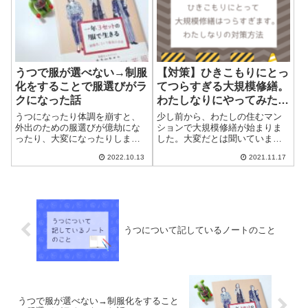
外の世界となじ...
くきっかけは、うつや自分自身
を何とかしよう...
うつで服が選べない→制服
【対策】ひきこもりにとっ
化をすることで服選びがラ
てつらすぎる大規模修繕。
クになった話
わたしなりにやってみたこ
と
うつになったり体調を崩すと、
少し前から、わたしの住むマン
外出のための服選びが億劫にな
ションで大規模修繕が始まりま
ったり、大変になったりしませ
した。大変だとは聞いていまし
んか？定期的に体調を崩すわた
たが、思った以上にストレスで
2022.10.13
2021.11.17
しには、大きな問題でした。そ
す。過敏さのある人や、HSPの
れが、この1年半ほど私服の制服
人にとってはかなりキツイ状況
化を進めたことで解決しまし
だと思います。特にわたしは、
た。また、服選びがラクになる
ほぼひきこもり状態で1日のほと
だけでなく、精神...
んどを家で過...
うつについて記しているノートのこと
うつで服が選べない→制服化をすること