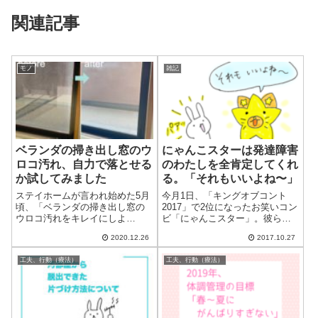
関連記事
モノ
雑記
ベランダの掃き出し窓のウ
にゃんこスターは発達障害
ロコ汚れ、自力で落とせる
のわたしを全肯定してくれ
か試してみました
る。「それもいいよね〜」
ステイホームが言われ始めた5月
今月1日、「キングオブコント
頃、「ベランダの掃き出し窓の
2017」で2位になったお笑いコン
ウロコ汚れをキレイにしよ
ビ「にゃんこスター」。彼らの
う！」と思い立ちました。果た
ネタがきっかけで、発達障害の
2020.12.26
2017.10.27
して自力で落とせるのか、やり
わたしでもいいと全肯定された
方もよくわからないまま試行錯
思いになった出来事がありまし
工夫、行動（療法）
工夫、行動（療法）
誤し、苦戦した結果、ダイヤモ
た。これって、けっこう大事な
ンドパッドを使うことでウロコ
ことかも？と思ったので記事に
汚れを落とすことに...
します。目...