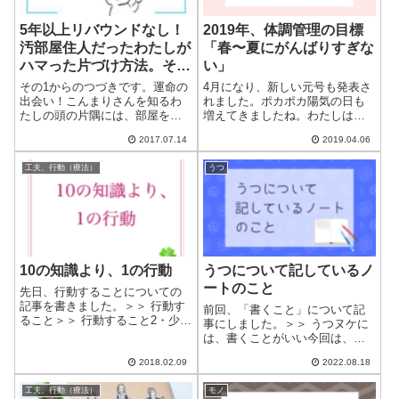
5年以上リバウンドなし！
2019年、体調管理の目標
汚部屋住人だったわたしが
「春〜夏にがんばりすぎな
ハマった片づけ方法。その
い」
2
その1からのつづきです。運命の
4月になり、新しい元号も発表さ
出会い！こんまりさんを知るわ
れました。ポカポカ陽気の日も
たしの頭の片隅には、部屋を片
増えてきましたね。わたしは、
づけたいという気もちが常にあ
先月半ばくらいから、体調もず
2017.07.14
2019.04.06
りました。だから、本屋さんで
いぶん楽になってきました。や
片づけのコーナーを見たり、テ
はり、暖かいと体調が良く、寒
工夫、行動（療法）
うつ
レビを見たり、ネットで情報を
いと調子が悪いのだと実感しま
探したり。けれども、どうもピ
した。そこで、気が早いのです
ンとくるものが...
が、次の冬に向...
10の知識より、1の行動
うつについて記しているノ
ートのこと
先日、行動することについての
記事を書きました。＞＞ 行動す
前回、「書くこと」について記
ること＞＞ 行動すること2・少し
事にしました。＞＞ うつヌケに
でも行動するためのコツとにか
は、書くことがいい今回は、わ
く行動することが大事なのだ
たしが約6年前から書いている
と、身をもって実感していま
2018.02.09
2022.08.18
「うつ」に関するノート（「う
す。わたしは今まで、知識を得
つノート」）の話です。「うつ
るばかりでした。小さな頃から
工夫、行動（療法）
モノ
ノート」のきっかけノートを書