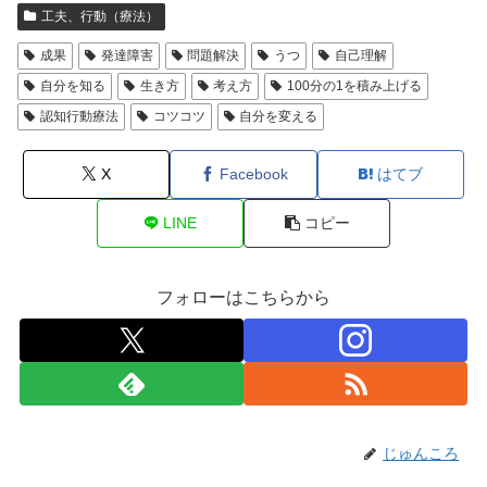
工夫、行動（療法）
成果
発達障害
問題解決
うつ
自己理解
自分を知る
生き方
考え方
100分の1を積み上げる
認知行動療法
コツコツ
自分を変える
X
Facebook
はてブ
LINE
コピー
フォローはこちらから
じゅんころ